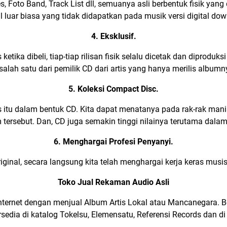
es
, Foto Band,
Track List
dll, semuanya asli berbentuk fisik yang
l luar biasa yang tidak didapatkan pada musik versi digital do
4. Eksklusif.
is ketika dibeli, tiap-tiap rilisan fisik selalu dicetak dan dipro
 salah satu dari pemilik CD dari artis yang hanya merilis albumn
5. Koleksi Compact Disc.
s itu dalam bentuk CD. Kita dapat menatanya pada rak-rak ma
um tersebut. Dan, CD juga semakin tinggi nilainya terutama dal
6. Menghargai Profesi Penyanyi.
inal, secara langsung kita telah menghargai kerja keras musis
Toko Jual Rekaman Audio Asli
internet dengan menjual Album Artis Lokal atau Mancanegara. 
rsedia di katalog Tokelsu, Elemensatu, Referensi Records dan di