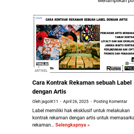
Menampilkan pos
ARTIKEL
Cara Kontrak Rekaman sebuah Label
dengan Artis
Oleh jagoIK11
April 26, 2025
Posting Komentar
Label memiliki hak eksklusif untuk melakukan
kontrak rekaman dengan artis untuk memasark
rekaman…
Selengkapnya »
C
a