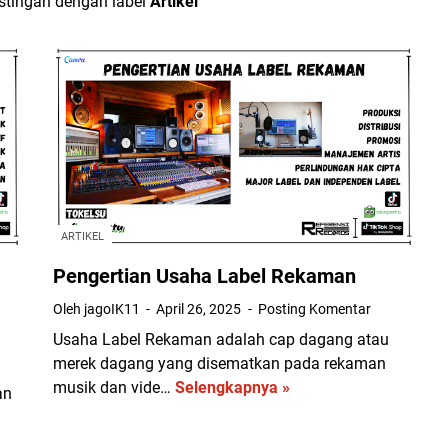
tingan dengan label
Artikel
ARTIKEL
Pengertian Usaha Label Rekaman
Oleh jagoIK11
April 26, 2025
Posting Komentar
Usaha Label Rekaman adalah cap dagang atau
merek dagang yang disematkan pada rekaman
musik dan vide…
Selengkapnya »
P
an
e
n