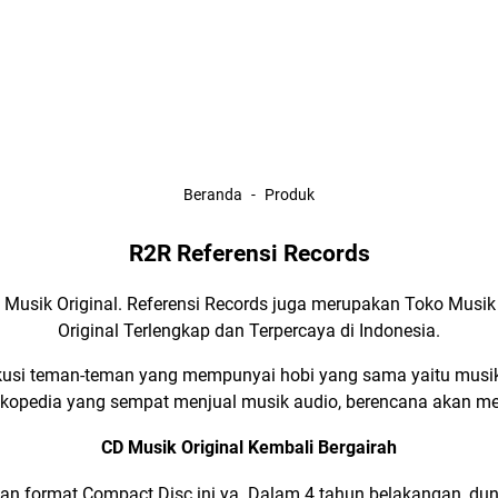
Beranda
Produk
R2R Referensi Records
i Musik Original. Referensi Records juga merupakan
Toko Musik 
Original
Terlengkap dan Terpercaya di Indonesia.
diskusi teman-teman yang mempunyai hobi yang sama yaitu musik
okopedia
yang sempat menjual musik audio, berencana akan men
CD Musik Original Kembali Bergairah
gan format
Compact Disc
ini ya. Dalam 4 tahun belakangan, du