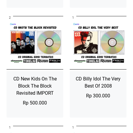
The Body Remembers adalah
Hits Vegas, Live At Planet
2
1
album studio kesepuluh dari
Hollywood adalah kumpulan 28
penyanyi-penulis lagu Amerika
lagu yang tidak hanya berisi lagu-
Debbie Gibson, dirilis pada 20
lagu hits mereka, tetapi jug…
Agu…
Selengkapnya »
Selengkapnya »
CD
CD
Debbie
Def
Gibson
Leppard
The
Hits
Body
Vegas
Remembers
2CD
2023
CD New Kids On The
CD Billy Idol The Very
Block The Block
Best Of 2008
Revisited IMPORT
Rp 300.000
Rp 500.000
CD Musik The Very Best Of Billy
Idol 2008 Preloved 90%. Yang
CD New Kids On The Block Album
Terbaik dari Billy Idol: Idolize
1
1
The Block Revisited 2023 Album
Yourself adalah album hits terb…
ini dengan penambahan beberapa