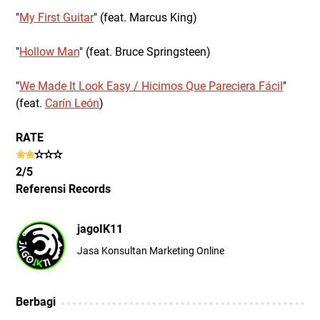
"
My First Guitar
" (feat. Marcus King)
"
Hollow Man
" (feat. Bruce Springsteen)
"
We Made It Look Easy / Hicimos Que Pareciera Fácil
"
(feat.
Carín León
)
RATE
✬✬
✫
✫
✫
2/5
Referensi Records
jagoIK11
Jasa Konsultan Marketing Online
Berbagi